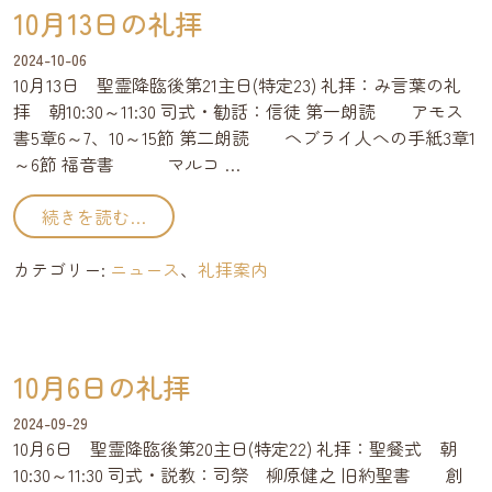
10月13日の礼拝
2024-10-06
10月13日 聖霊降臨後第21主日(特定23) 礼拝：み言葉の礼
拝 朝10:30～11:30 司式・勧話：信徒 第一朗読 アモス
書5章6～7、10～15節 第二朗読 ヘブライ人への手紙3章1
～6節 福音書 マルコ …
from 10月13日の礼拝
続きを読む…
カテゴリー:
ニュース
、
礼拝案内
10月6日の礼拝
2024-09-29
10月6日 聖霊降臨後第20主日(特定22) 礼拝：聖餐式 朝
10:30～11:30 司式・説教：司祭 柳原健之 旧約聖書 創