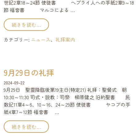
世記2章18～24節 使徒書 ヘブライ人への手紙2章9～18
節 福音書 マルコによる …
from 10月6日の礼拝
続きを読む…
カテゴリー:
ニュース
、
礼拝案内
9月29日の礼拝
2024-09-22
9月29日 聖霊降臨後第19主日(特定21) 礼拝：聖餐式 朝
10:30～11:30 司式・説教：司祭 柳原健之 旧約聖書 民
数記11章4～6、10～16、24～29節 使徒書 ヤコブの手
紙4章7～12節 福音書 …
from 9月29日の礼拝
続きを読む…