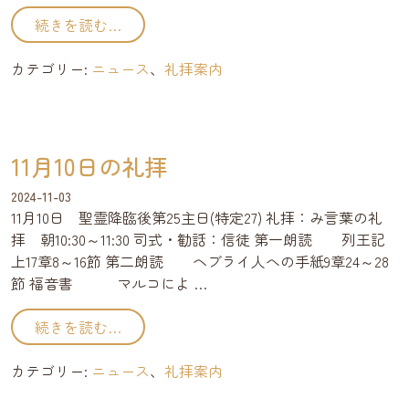
from 11月17日の礼拝
続きを読む…
カテゴリー:
ニュース
、
礼拝案内
11月10日の礼拝
2024-11-03
11月10日 聖霊降臨後第25主日(特定27) 礼拝：み言葉の礼
拝 朝10:30～11:30 司式・勧話：信徒 第一朗読 列王記
上17章8～16節 第二朗読 ヘブライ人への手紙9章24～28
節 福音書 マルコによ …
from 11月10日の礼拝
続きを読む…
カテゴリー:
ニュース
、
礼拝案内