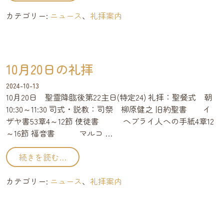
カテゴリー:
ニュース
、
礼拝案内
10月20日の礼拝
2024-10-13
10月20日 聖霊降臨後第22主日(特定24) 礼拝：聖餐式 朝
10:30～11:30 司式・説教：司祭 柳原健之 旧約聖書 イ
ザヤ書53章4～12節 使徒書 ヘブライ人への手紙4章12
～16節 福音書 マルコ …
from 10月20日の礼拝
続きを読む…
カテゴリー:
ニュース
、
礼拝案内