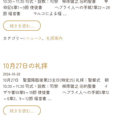
10:30～11:30 司式・説教：司祭 柳原健之 旧約聖書 申
命記6章1～9節 使徒書 ヘブライ人への手紙7章22～28
節 福音書 マルコによる福 …
from 11月3日の礼拝
続きを読む…
カテゴリー:
ニュース
、
礼拝案内
10月27日の礼拝
2024-10-20
10月27日 聖霊降臨後第23主日(特定25) 礼拝：聖餐式 朝
10:30～11:30 司式・説教：司祭 柳原健之 旧約聖書 イ
ザヤ書59章9～19節 使徒書 ヘブライ人への手紙5章12
～6章2、9～12節 福音書 …
from 10月27日の礼拝
続きを読む…