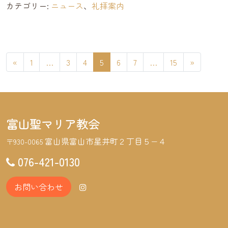
カテゴリー:
ニュース
、
礼拝案内
投稿ナビゲーション
«
1
…
3
4
5
6
7
…
15
»
富山聖マリア教会
富山県富山市星井町２丁目５−４
〒930-0065
076-421-0130
お問い合わせ