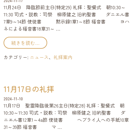
2024-11-17
11月24日 降臨節前主日(特定29) 礼拝：聖餐式 朝10:30～
11:30 司式・説教：司祭 柳原健之 旧約聖書 ダニエル書
7章9～14節 使徒書 黙示録1章1～8節 福音書 ヨハ
ネによる福音書18章31～ …
from 11月24日の礼拝
続きを読む…
カテゴリー:
ニュース
、
礼拝案内
11月17日の礼拝
2024-11-10
11月17日 聖霊降臨後第26主日(特定28) 礼拝：聖餐式 朝
10:30～11:30 司式・説教：司祭 柳原健之 旧約聖書 ダ
ニエル書12章1～4a節 使徒書 ヘブライ人への手紙10章
31～39節 福音書 マ …