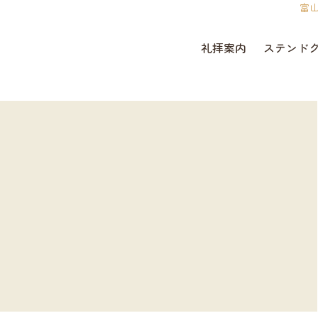
富
礼拝案内
ステンド