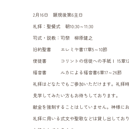
2月16日 顕現後第6主日
礼拝：聖餐式 朝10:30～11:30
司式・説教：司祭 柳原健之
旧約聖書 エレミヤ書17章5～10節
使徒書 コリントの信徒への手紙Ⅰ 15章12
福音書 ルカによる福音書6章17～26節
礼拝はどなたでもご参加いただけます。礼拝時
見学してみたい方もお待ちしております。
献金を強制することはしていません。神様に
礼拝に用いる式文や聖歌などは貸し出してお